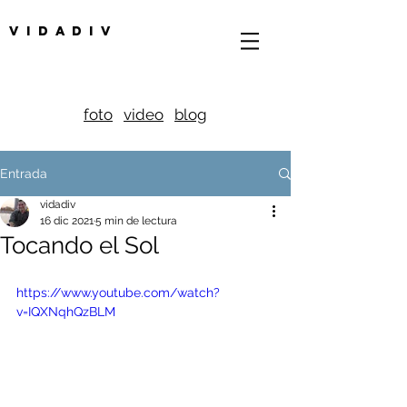
V I D A D I V
foto
video
blog
Entrada
vidadiv
16 dic 2021
5 min de lectura
Tocando el Sol
https://www.youtube.com/watch?
v=IQXNqhQzBLM