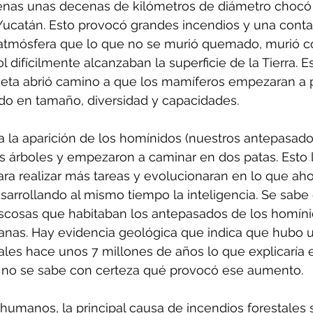
enas unas decenas de kilómetros de diámetro chocó 
 Yucatán. Esto provocó grandes incendios y una cont
atmósfera que lo que no se murió quemado, murió c
l difícilmente alcanzaban la superficie de la Tierra. 
neta abrió camino a que los mamíferos empezaran a 
ndo en tamaño, diversidad y capacidades.
a la aparición de los homínidos (nuestros antepasad
 árboles y empezaron a caminar en dos patas. Esto l
ara realizar más tareas y evolucionaran en lo que aho
arrollando al mismo tiempo la inteligencia. Se sabe
scosas que habitaban los antepasados de los homíni
banas. Hay evidencia geológica que indica que hubo
ales hace unos 7 millones de años lo que explicaría 
o no se sabe con certeza qué provocó ese aumento.
 humanos, la principal causa de incendios forestales s