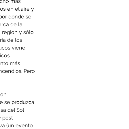
ucho más 
s en el aire y 
 por donde se 
rca de la 
 región y sólo 
ía de los 
icos viene 
icos 
anto más 
ncendios. Pero 
son 
ue se produzca 
sa del Sol 
 post 
va (un evento 