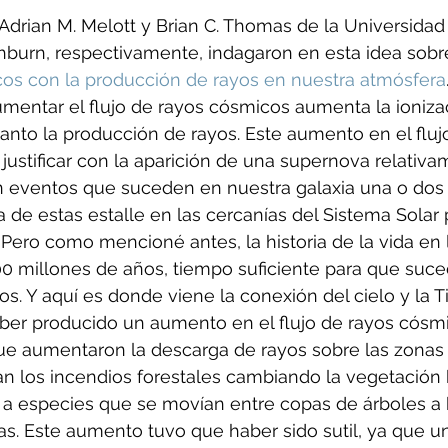
Adrian M. Melott y Brian C. Thomas de la Universidad
burn, respectivamente, indagaron en esta idea sobre
cos con la producción de rayos en nuestra atmósfera
umentar el flujo de rayos cósmicos aumenta la ionizac
tanto la producción de rayos. Este aumento en el fluj
justificar con la aparición de una supernova relativa
 eventos que suceden en nuestra galaxia una o dos 
a de estas estalle en las cercanías del Sistema Solar 
ero como mencioné antes, la historia de la vida en l
 millones de años, tiempo suficiente para que suc
s. Y aquí es donde viene la conexión del cielo y la Ti
er producido un aumento en el flujo de rayos cósmi
ue aumentaron la descarga de rayos sobre las zonas
n los incendios forestales cambiando la vegetación 
 a especies que se movían entre copas de árboles a b
as. Este aumento tuvo que haber sido sutil, ya que 