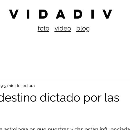
V I D A D I V
foto
video
blog
19
5 min de lectura
destino dictado por las
 la astrología es que nuestras vidas están influenciad