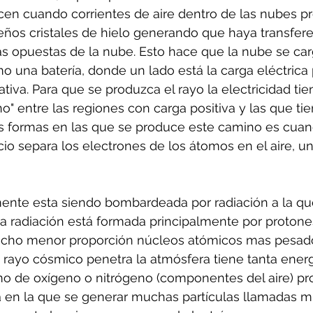
cen cuando corrientes de aire dentro de las nubes p
eños cristales de hielo generando que haya transfere
as opuestas de la nube. Esto hace que la nube se ca
 una batería, donde un lado está la carga eléctrica p
ativa. Para que se produzca el rayo la electricidad ti
o" entre las regiones con carga positiva y las que ti
as formas en las que se produce este camino es cuan
io separa los electrones de los átomos en el aire, 
mente esta siendo bombardeada por radiación a la q
a radiación está formada principalmente por protone
ucho menor proporción núcleos atómicos mas pesado
ayo cósmico penetra la atmósfera tiene tanta energí
o de oxígeno o nitrógeno (componentes del aire) pr
 en la que se generar muchas partículas llamadas m