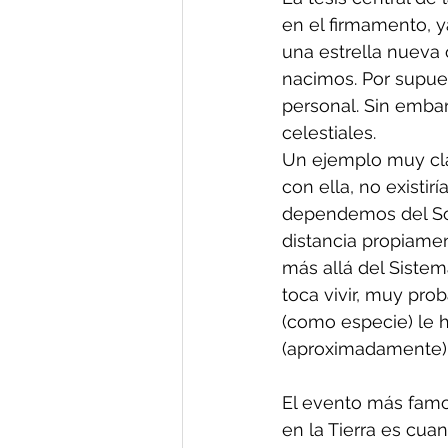
en el firmamento, y
una estrella nueva o
nacimos. Por supues
personal. Sin embar
celestiales.
Un ejemplo muy claro
con ella, no existi
dependemos del Sol,
distancia propiame
más allá del Sistem
toca vivir, muy pro
(como especie) le h
(aproximadamente)
El evento más famos
en la Tierra es cua