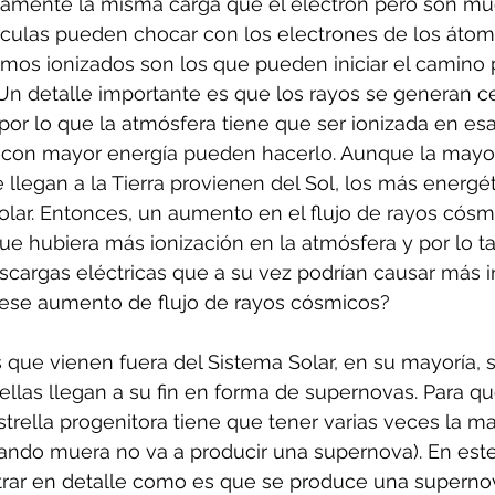
tamente la misma carga que el electrón pero son m
ículas pueden chocar con los electrones de los átomo
tomos ionizados son los que pueden iniciar el camino
 Un detalle importante es que los rayos se generan ce
 por lo que la atmósfera tiene que ser ionizada en esa
 con mayor energía pueden hacerlo. Aunque la mayor
llegan a la Tierra provienen del Sol, los más energét
olar. Entonces, un aumento en el flujo de rayos cósm
que hubiera más ionización en la atmósfera y por lo t
scargas eléctricas que a su vez podrían causar más i
 ese aumento de flujo de rayos cósmicos?
que vienen fuera del Sistema Solar, en su mayoría, 
ellas llegan a su fin en forma de supernovas. Para q
trella progenitora tiene que tener varias veces la ma
uando muera no va a producir una supernova). En este
rar en detalle como es que se produce una superno