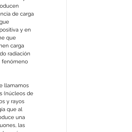
roducen 
ncia de carga 
rgue 
ositiva y en 
ene que 
enen carga 
do radiación 
un fenómeno 
ue llamamos 
s (núcleos de 
s y rayos 
a que al 
oduce una 
uones, las 