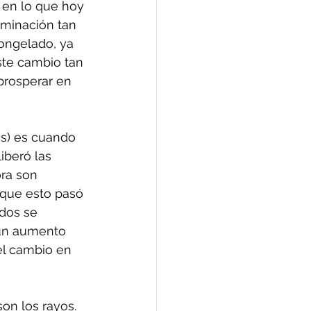
en lo que hoy 
aminación tan 
ongelado, ya 
Este cambio tan 
prosperar en 
os) es cuando 
iberó las 
ra son 
 que esto pasó 
dos se 
 un aumento 
el cambio en 
on los rayos. 