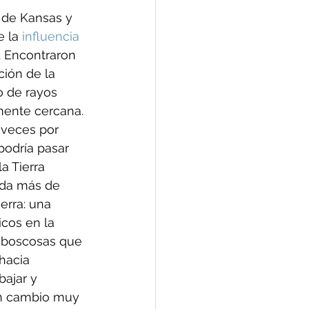
 de Kansas y 
 la 
influencia 
. Encontraron 
ión de la 
o de rayos 
mente cercana. 
veces por 
podría pasar 
a Tierra 
eda más de 
erra: una 
cos en la 
 boscosas que 
hacia 
ajar y 
un cambio muy 