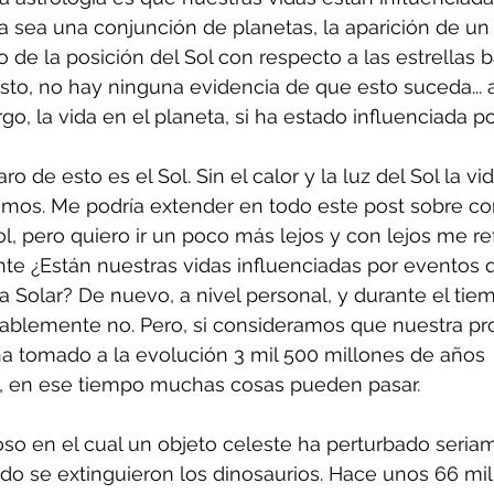
a sea una conjunción de planetas, la aparición de un
 de la posición del Sol con respecto a las estrellas b
to, no hay ninguna evidencia de que esto suceda... a
go, la vida en el planeta, si ha estado influenciada p
 de esto es el Sol. Sin el calor y la luz del Sol la vid
ríamos. Me podría extender en todo este post sobre c
 pero quiero ir un poco más lejos y con lejos me refi
nte ¿Están nuestras vidas influenciadas por eventos 
a Solar? De nuevo, a nivel personal, y durante el ti
bablemente no. Pero, si consideramos que nuestra pro
a tomado a la evolución 3 mil 500 millones de años 
, en ese tiempo muchas cosas pueden pasar.
o en el cual un objeto celeste ha perturbado seriam
ndo se extinguieron los dinosaurios. Hace unos 66 mi