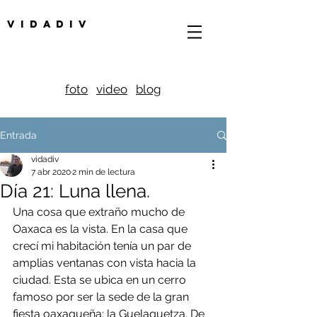
V I D A D I V
foto
video
blog
Entrada
vidadiv
7 abr 2020
2 min de lectura
Día 21: Luna llena.
Una cosa que extraño mucho de 
Oaxaca es la vista. En la casa que 
crecí mi habitación tenía un par de 
amplias ventanas con vista hacia la 
ciudad. Esta se ubica en un cerro 
famoso por ser la sede de la gran 
fiesta oaxaqueña: la Guelaguetza. De 